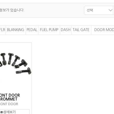
 정보가 있습니다.
선택
FLR
BLANKING
PEDAL
FUEL PUMP
DASH
TAIL GATE
DOOR MOD
ONT DOOR
GROMMET
RONT DOOR
상세보기