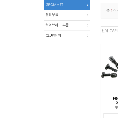
GROMMET
총
1
개
유압부품
하이브리드 부품
전체
CAP
CLUP류 외
FR
F