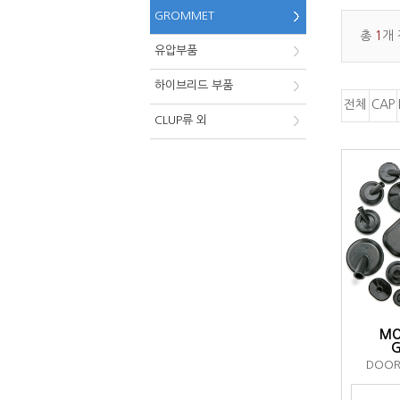
GROMMET
총
1
개
유압부품
하이브리드 부품
전체
CAP
CLUP류 외
MO
DOOR