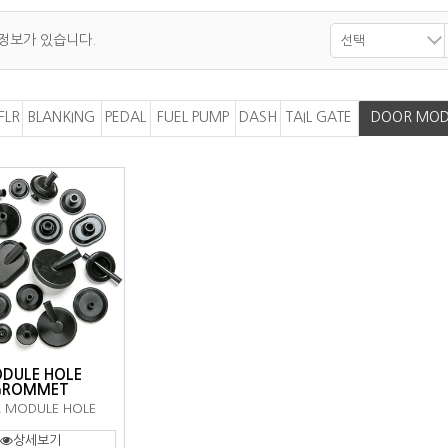
 정보가 있습니다.
선택
FLR
BLANKING
PEDAL
FUEL PUMP
DASH
TAIL GATE
DOOR MOD
DULE HOLE
GROMMET
 MODULE HOLE
상세보기